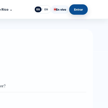
o Rico
⌄
En vivo
Entrar
ES
/
EN
ñor?