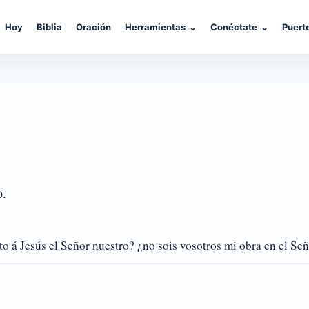
Hoy
Biblia
Oración
Herramientas
⌄
Conéctate
⌄
Puert
o.
to á Jesús el Señor nuestro? ¿no sois vosotros mi obra en el Se