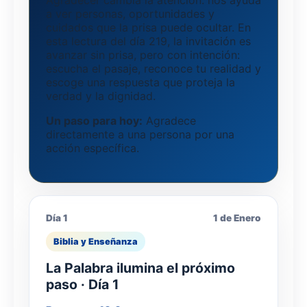
Agradecer cambia la atención: nos ayuda
a ver personas, oportunidades y
cuidados que la prisa puede ocultar. En
esta lectura del día 219, la invitación es
avanzar sin prisa, pero con intención:
escucha el pasaje, reconoce tu realidad y
escoge una respuesta que proteja la
verdad y la dignidad.
Un paso para hoy:
Agradece
directamente a una persona por una
acción específica.
Día 1
1 de Enero
Biblia y Enseñanza
La Palabra ilumina el próximo
paso · Día 1