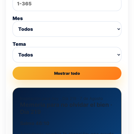
Mes
Tema
Mostrar todo
Inspiración para hoy · Día 219 · 7 de Agosto
Memoria para no olvidar el bien ·
Día 219
Salmo 46:10