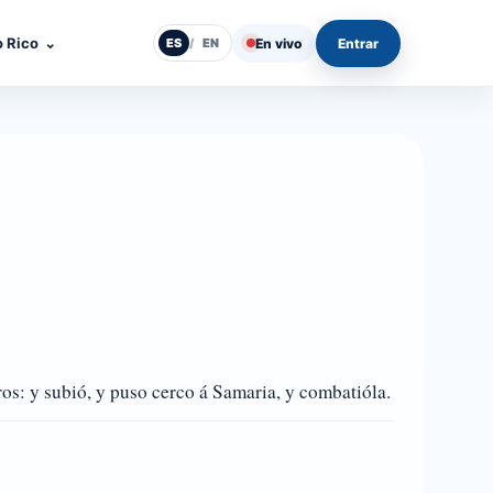
o Rico
⌄
En vivo
Entrar
ES
/
EN
os: y subió, y puso cerco á Samaria, y combatióla.