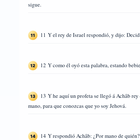
sigue.
11 Y el rey de Israel respondió, y dijo: Decid
11
12 Y como él oyó esta palabra, estando bebien
12
13 Y he aquí un profeta se llegó á Achâb rey d
13
mano, para que conozcas que yo soy Jehová.
14 Y respondió Achâb: ¿Por mano de quién? Y 
14