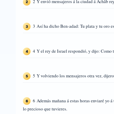
2 Y envió mensajeros á la ciudad á Achâb rey
2
3 Así ha dicho Ben-adad: Tu plata y tu oro es
3
4 Y el rey de Israel respondió, y dijo: Como t
4
5 Y volviendo los mensajeros otra vez, dijeron
5
6 Además mañana á estas horas enviaré yo á ti
6
lo precioso que tuvieres.