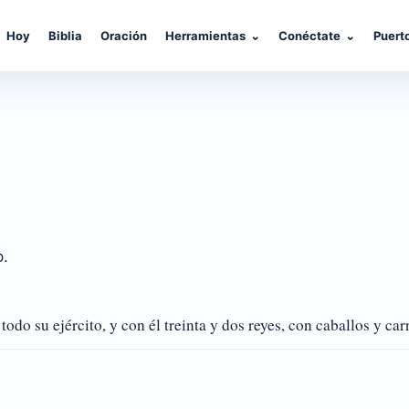
Hoy
Biblia
Oración
Herramientas
⌄
Conéctate
⌄
Puert
o.
o su ejército, y con él treinta y dos reyes, con caballos y carr