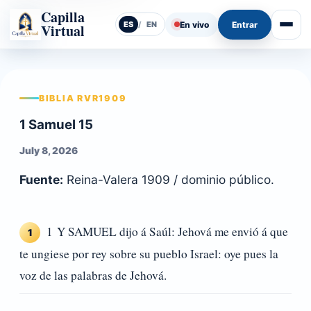
Capilla
En vivo
Entrar
ES
/
EN
Virtual
Abrir
BIBLIA RVR1909
1 Samuel 15
July 8, 2026
Fuente:
Reina-Valera 1909 / dominio público.
1 Y SAMUEL dijo á Saúl: Jehová me envió á que
1
te ungiese por rey sobre su pueblo Israel: oye pues la
voz de las palabras de Jehová.