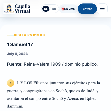
Capilla
En vivo
Entrar
ES
/
EN
Virtual
Abrir
BIBLIA RVR1909
1 Samuel 17
July 8, 2026
Fuente:
Reina-Valera 1909 / dominio público.
1 Y LOS Filisteos juntaron sus ejércitos para la
1
guerra, y congregáronse en Sochô, que es de Judá, y
asentaron el campo entre Sochô y Azeca, en Ephes-
dammim.