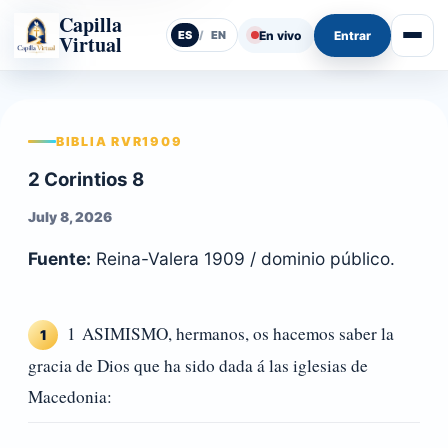
Capilla
En vivo
Entrar
ES
/
EN
Virtual
Abrir
BIBLIA RVR1909
2 Corintios 8
July 8, 2026
Fuente:
Reina-Valera 1909 / dominio público.
1 ASIMISMO, hermanos, os hacemos saber la
1
gracia de Dios que ha sido dada á las iglesias de
Macedonia: