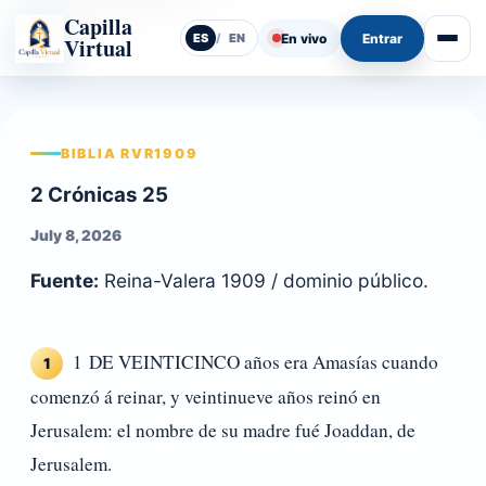
Capilla
En vivo
Entrar
ES
/
EN
Virtual
Abrir
BIBLIA RVR1909
2 Crónicas 25
July 8, 2026
Fuente:
Reina-Valera 1909 / dominio público.
1 DE VEINTICINCO años era Amasías cuando
1
comenzó á reinar, y veintinueve años reinó en
Jerusalem: el nombre de su madre fué Joaddan, de
Jerusalem.