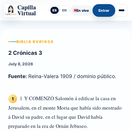
Capilla
En vivo
Entrar
ES
/
EN
Virtual
Abrir
BIBLIA RVR1909
2 Crónicas 3
July 8, 2026
Fuente:
Reina-Valera 1909 / dominio público.
1 Y COMENZÓ Salomón á edificar la casa en
1
Jerusalem, en el monte Moria que había sido mostrado
á David su padre, en el lugar que David había
preparado en la era de Ornán Jebuseo.