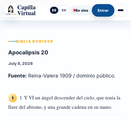
Capilla
En vivo
Entrar
ES
/
EN
Virtual
Abrir
BIBLIA RVR1909
Apocalipsis 20
July 8, 2026
Fuente:
Reina-Valera 1909 / dominio público.
1 Y VI un ángel descender del cielo, que tenía la
1
llave del abismo, y una grande cadena en su mano.