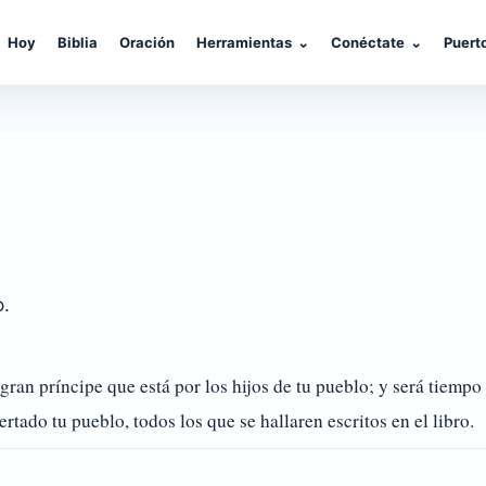
Hoy
Biblia
Oración
Herramientas
⌄
Conéctate
⌄
Puert
o.
gran príncipe que está por los hijos de tu pueblo; y será tiemp
rtado tu pueblo, todos los que se hallaren escritos en el libro.