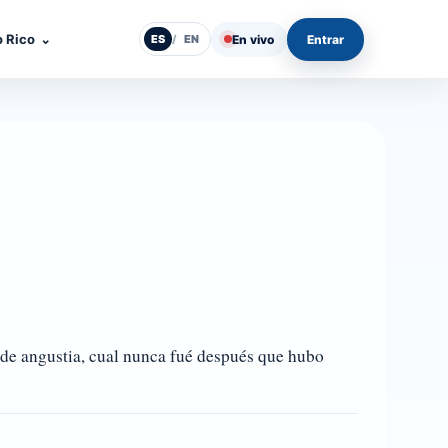
o Rico
⌄
En vivo
Entrar
ES
/
EN
o de angustia, cual nunca fué después que hubo