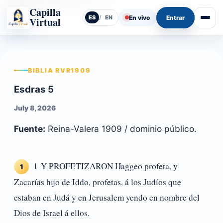
Capilla
En vivo
Entrar
ES
/
EN
Virtual
Abrir
BIBLIA RVR1909
Esdras 5
July 8, 2026
Fuente:
Reina-Valera 1909 / dominio público.
1 Y PROFETIZARON Haggeo profeta, y
1
Zacarías hijo de Iddo, profetas, á los Judíos que
estaban en Judá y en Jerusalem yendo en nombre del
Dios de Israel á ellos.