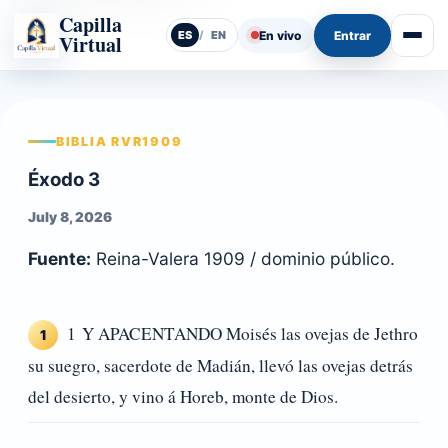
Capilla
En vivo
Entrar
ES
/
EN
Virtual
Abrir
BIBLIA RVR1909
Éxodo 3
July 8, 2026
Fuente:
Reina-Valera 1909 / dominio público.
1 Y APACENTANDO Moisés las ovejas de Jethro
1
su suegro, sacerdote de Madián, llevó las ovejas detrás
del desierto, y vino á Horeb, monte de Dios.