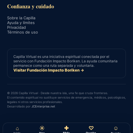
Confianza y cuidado
Sobre la Capilla
Ayuda y límites
Privacidad
Términos de uso
Capilla Virtual es una iniciativa espiritual conectada por el
servicio con Fundación Impacto Boriken. La ayuda comunitaria
permanece como una ruta separada y voluntaria.
Visitar Fundación Impacto Boriken →
© 2026 Capilla Virtual · Desde nuestra isla, una fe que cruza fronteras.
El contenido espiritual no sustituye servicios de emergencia, médicos, psicológicos,
legales ni otros servicios profesionales.
Desarrollado por
JCEnterprise.net
⌂
☀
✚
♡
☺
Hoy
Biblia
Oración