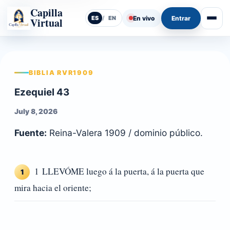
Capilla
En vivo
Entrar
ES
/
EN
Virtual
Abrir
BIBLIA RVR1909
Ezequiel 43
July 8, 2026
Fuente:
Reina-Valera 1909 / dominio público.
1 LLEVÓME luego á la puerta, á la puerta que
1
mira hacia el oriente;