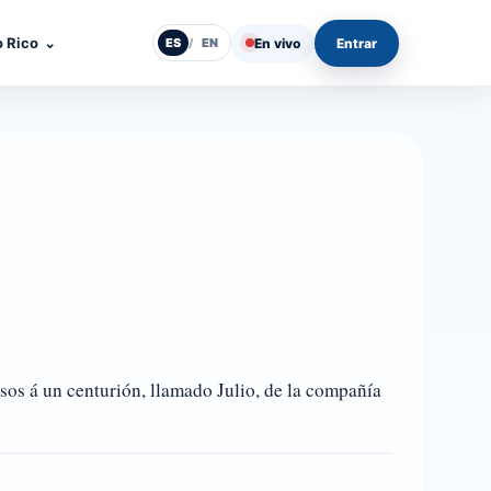
o Rico
⌄
En vivo
Entrar
ES
/
EN
os á un centurión, llamado Julio, de la compañía