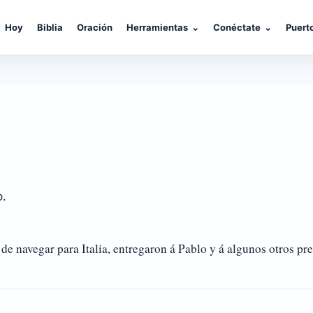
Hoy
Biblia
Oración
Herramientas
⌄
Conéctate
⌄
Puert
o.
navegar para Italia, entregaron á Pablo y á algunos otros pres