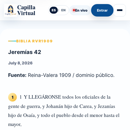
Capilla
En vivo
Entrar
ES
/
EN
Virtual
Abrir
BIBLIA RVR1909
Jeremías 42
July 8, 2026
Fuente:
Reina-Valera 1909 / dominio público.
1 Y LLEGÁRONSE todos los oficiales de la
1
gente de guerra, y Johanán hijo de Carea, y Jezanías
hijo de Osaía, y todo el pueblo desde el menor hasta el
mayor,