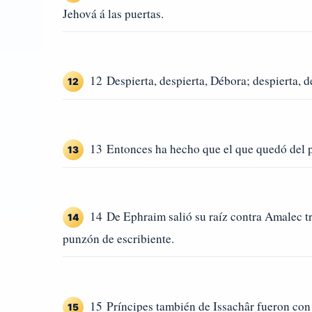
Jehová á las puertas.
12 Despierta, despierta, Débora; despierta, d
12
13 Entonces ha hecho que el que quedó del pu
13
14 De Ephraim salió su raíz contra Amalec tr
14
punzón de escribiente.
15 Príncipes también de Issachâr fueron con 
15