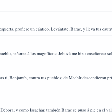
espierta, profiere un cántico. Levántate, Barac, y lleva tus caut
eblo, señoree á los magníficos: Jehová me hizo enseñorear sob
as ti, Benjamín, contra tus pueblos; de Machîr descendieron pr
Débora; y como Issachâr, también Barac se puso á pie en el va