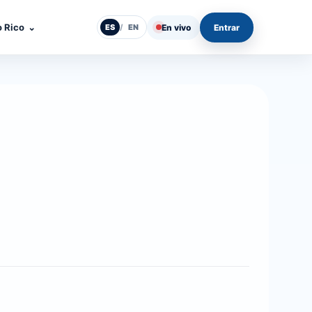
o Rico
⌄
En vivo
Entrar
ES
/
EN