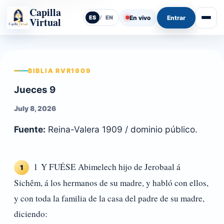
Capilla
En vivo
Entrar
ES
/
EN
Virtual
Abrir
BIBLIA RVR1909
Jueces 9
July 8, 2026
Fuente:
Reina-Valera 1909 / dominio público.
1 Y FUÉSE Abimelech hijo de Jerobaal á
1
Sichêm, á los hermanos de su madre, y habló con ellos,
y con toda la familia de la casa del padre de su madre,
diciendo: