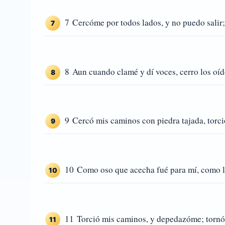
7 Cercóme por todos lados, y no puedo salir; 
7
8 Aun cuando clamé y dí voces, cerro los oíd
8
9 Cercó mis caminos con piedra tajada, torci
9
10 Como oso que acecha fué para mí, como l
10
11 Torció mis caminos, y depedazóme; torn
11