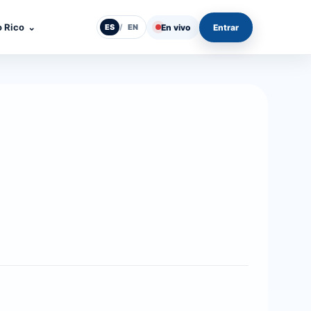
o Rico
⌄
En vivo
Entrar
ES
/
EN