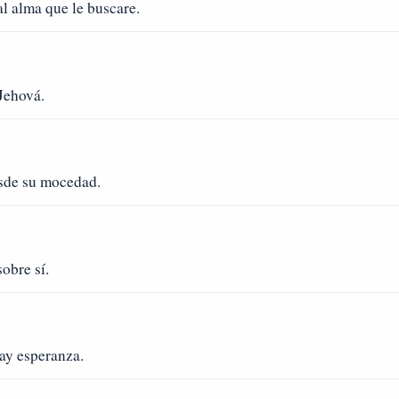
al alma que le buscare.
Jehová.
esde su mocedad.
sobre sí.
hay esperanza.