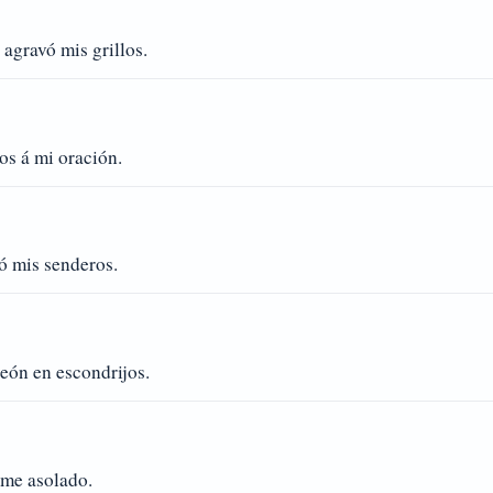
agravó mis grillos.
os á mi oración.
ó mis senderos.
eón en escondrijos.
óme asolado.