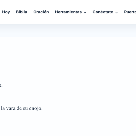
Hoy
Biblia
Oración
Herramientas
⌄
Conéctate
⌄
Puert
o.
la vara de su enojo.