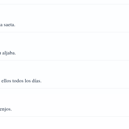
a saeta.
 aljaba.
ellos todos los días.
enjos.