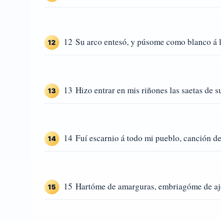
12 Su arco entesó, y púsome como blanco á l
12
13 Hizo entrar en mis riñones las saetas de su
13
14 Fuí escarnio á todo mi pueblo, canción de 
14
15 Hartóme de amarguras, embriagóme de aj
15