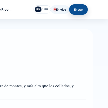
o Rico
⌄
En vivo
Entrar
ES
/
EN
 de montes, y más alto que los collados, y