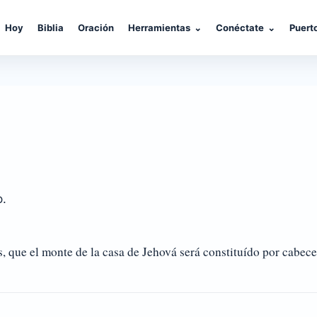
Hoy
Biblia
Oración
Herramientas
⌄
Conéctate
⌄
Puert
o.
e el monte de la casa de Jehová será constituído por cabecera