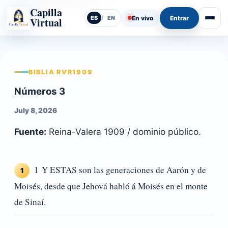
Capilla
En vivo
Entrar
ES
/
EN
Virtual
Abrir
BIBLIA RVR1909
Números 3
July 8, 2026
Fuente:
Reina-Valera 1909 / dominio público.
1 Y ESTAS son las generaciones de Aarón y de
1
Moisés, desde que Jehová habló á Moisés en el monte
de Sinaí.