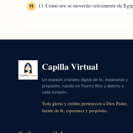
11 Como ave se moverán velozmente de Egipto,
11
Capilla Virtual
Un espacio cristiano digital de fe, esperanza y
propósito, nacido en Puerto Rico y abierto a
cada corazón.
Toda gloria y crédito pertenecen a Dios Padre,
fuente de fe, esperanza y propósito.