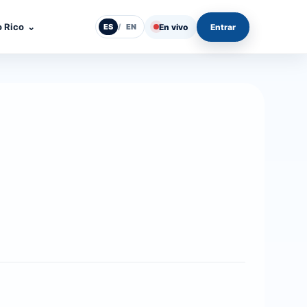
o Rico
⌄
En vivo
Entrar
ES
/
EN