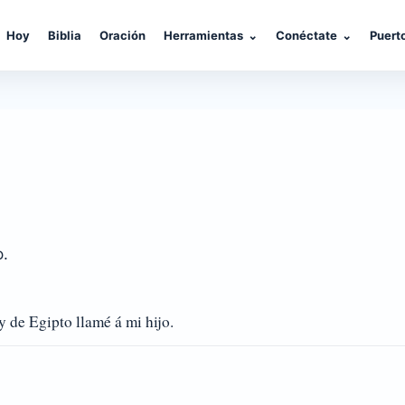
Hoy
Biblia
Oración
Herramientas
⌄
Conéctate
⌄
Puert
o.
de Egipto llamé á mi hijo.