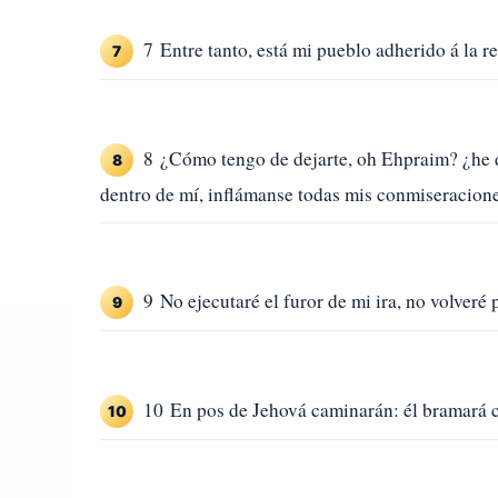
7 Entre tanto, está mi pueblo adherido á la 
7
8 ¿Cómo tengo de dejarte, oh Ehpraim? ¿he 
8
dentro de mí, inflámanse todas mis conmiseracione
9 No ejecutaré el furor de mi ira, no volveré
9
10 En pos de Jehová caminarán: él bramará co
10