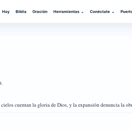
Hoy
Biblia
Oración
Herramientas
⌄
Conéctate
⌄
Puert
o.
ielos cuentan la gloria de Dios, y la expansión denuncia la ob