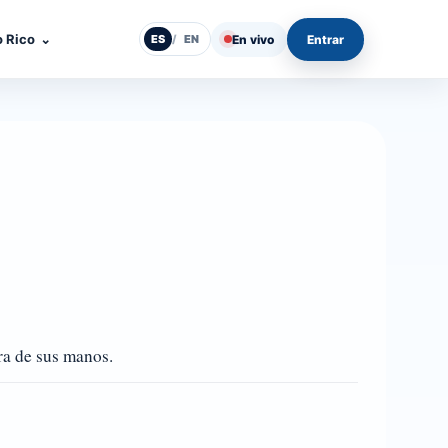
o Rico
⌄
En vivo
Entrar
ES
/
EN
ra de sus manos.