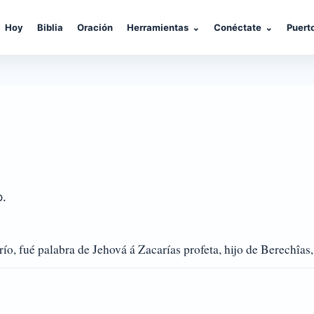
Hoy
Biblia
Oración
Herramientas
⌄
Conéctate
⌄
Puert
o.
o, fué palabra de Jehová á Zacarías profeta, hijo de Berechîas,