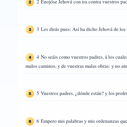
2 Enojóse Jehová con ira contra vuestros pad
2
3 Les dirás pues: Así ha dicho Jehová de los e
3
4 No seáis como vuestros padres, á los cuales
4
malos caminos, y de vuestras malas obras: y no at
5 Vuestros padres, ¿dónde están? y los profe
5
6 Empero mis palabras y mis ordenanzas que m
6