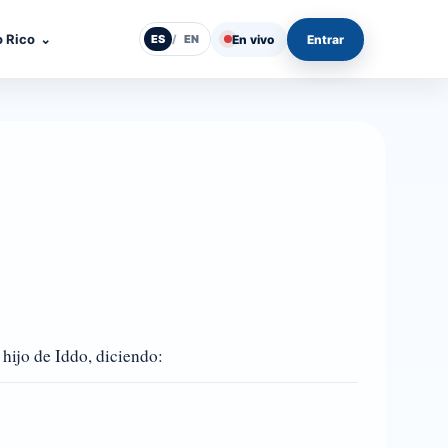
o Rico
⌄
En vivo
Entrar
ES
/
EN
 hijo de Iddo, diciendo: