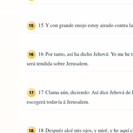
15 Y con grande enojo estoy airado contra la
15
16 Por tanto, así ha dicho Jehová: Yo me he t
16
será tendida sobre Jerusalem.
17 Clama aún, diciendo: Así dice Jehová de l
17
escogerá todavía á Jerusalem.
18 Después alcé mis ojos, y miré, y he aquí 
18