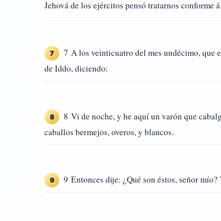
Jehová de los ejércitos pensó tratarnos conforme á
7 A los veinticuatro del mes undécimo, que es
7
de Iddo, diciendo:
8 Vi de noche, y he aquí un varón que cabalga
8
caballos bermejos, overos, y blancos.
9 Entonces dije: ¿Qué son éstos, señor mío? 
9