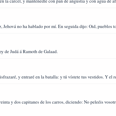
 en la cárcel, y mantenedle con pan de angustia y con agua de af
z, Jehová no ha hablado por mí. En seguida dijo: Oid, pueblos t
rey de Judá á Ramoth de Galaad.
frazaré, y entraré en la batalla: y tú vístete tus vestidos. Y el re
einta y dos capitanes de los carros, diciendo: No peleéis vosotr