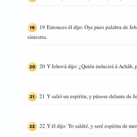
19 Entonces él dijo: Oye pues palabra de Jehov
19
siniestra.
20 Y Jehová dijo: ¿Quién inducirá á Achâb, 
20
21 Y salió un espíritu, y púsose delante de J
21
22 Y él dijo: Yo saldré, y seré espíritu de men
22