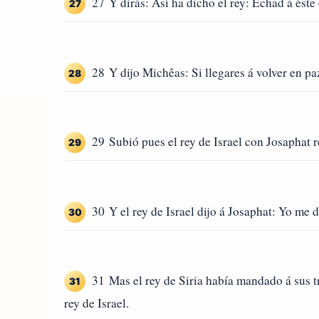
27 Y dirás: Así ha dicho el rey: Echad á éste
27
28 Y dijo Michêas: Si llegares á volver en pa
28
29 Subió pues el rey de Israel con Josaphat 
29
30 Y el rey de Israel dijo á Josaphat: Yo me dis
30
31 Mas el rey de Siria había mandado á sus tr
31
rey de Israel.