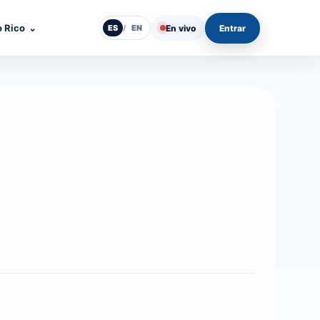
o Rico
⌄
En vivo
Entrar
ES
/
EN