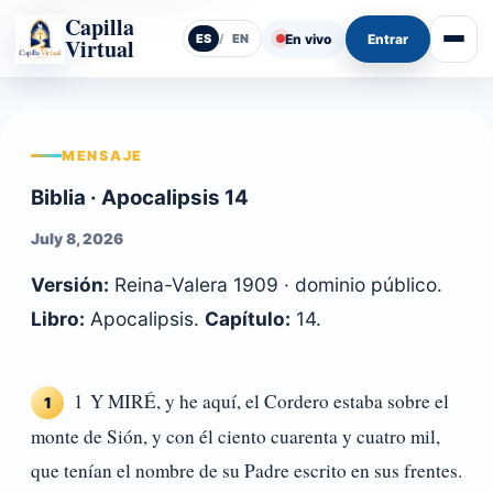
Capilla
En vivo
Entrar
ES
/
EN
Virtual
Abrir
MENSAJE
Biblia · Apocalipsis 14
July 8, 2026
Versión:
Reina-Valera 1909 · dominio público.
Libro:
Apocalipsis.
Capítulo:
14.
1 Y MIRÉ, y he aquí, el Cordero estaba sobre el
1
monte de Sión, y con él ciento cuarenta y cuatro mil,
que tenían el nombre de su Padre escrito en sus frentes.