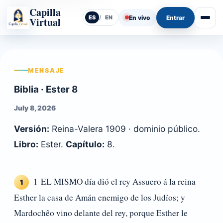
Capilla
En vivo
Entrar
ES
/
EN
Virtual
Abrir
MENSAJE
Biblia · Ester 8
July 8, 2026
Versión:
Reina-Valera 1909 · dominio público.
Libro:
Ester.
Capítulo:
8.
1 EL MISMO día dió el rey Assuero á la reina
1
Esther la casa de Amán enemigo de los Judíos; y
Mardochêo vino delante del rey, porque Esther le