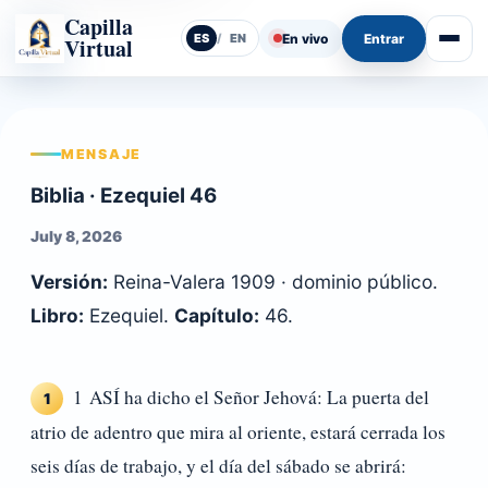
Capilla
En vivo
Entrar
ES
/
EN
Virtual
Abrir
MENSAJE
Biblia · Ezequiel 46
July 8, 2026
Versión:
Reina-Valera 1909 · dominio público.
Libro:
Ezequiel.
Capítulo:
46.
1 ASÍ ha dicho el Señor Jehová: La puerta del
1
atrio de adentro que mira al oriente, estará cerrada los
seis días de trabajo, y el día del sábado se abrirá: