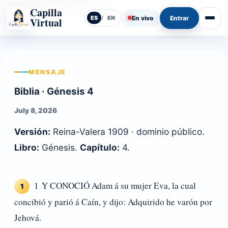
Capilla
En vivo
Entrar
ES
/
EN
Virtual
Abrir
MENSAJE
Biblia · Génesis 4
July 8, 2026
Versión:
Reina-Valera 1909 · dominio público.
Libro:
Génesis.
Capítulo:
4.
1 Y CONOCIÓ Adam á su mujer Eva, la cual
1
concibió y parió á Caín, y dijo: Adquirido he varón por
Jehová.