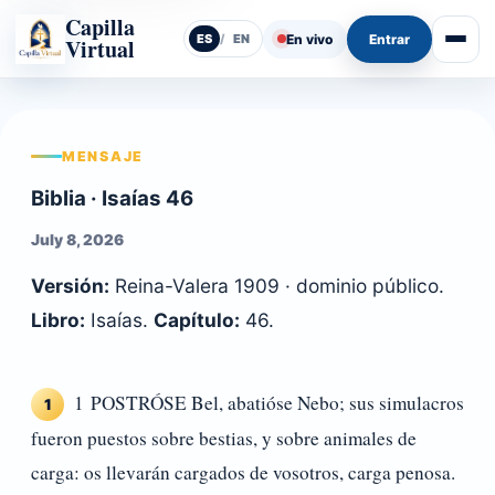
Capilla
En vivo
Entrar
ES
/
EN
Virtual
Abrir
MENSAJE
Biblia · Isaías 46
July 8, 2026
Versión:
Reina-Valera 1909 · dominio público.
Libro:
Isaías.
Capítulo:
46.
1 POSTRÓSE Bel, abatióse Nebo; sus simulacros
1
fueron puestos sobre bestias, y sobre animales de
carga: os llevarán cargados de vosotros, carga penosa.