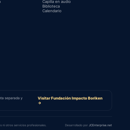
n
Capilla en audio
Biblioteca
Calendario
uta separada y
Visitar Fundación Impacto Boriken
→
s ni otros servicios profesionales.
Desarrollado por
JCEnterprise.net