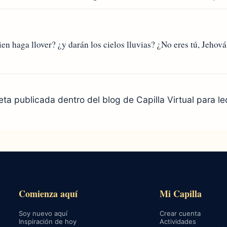
en haga llover? ¿y darán los cielos lluvias? ¿No eres tú, Jehová
eta publicada dentro del blog de Capilla Virtual para le
Comienza aquí
Mi Capilla
Soy nuevo aquí
Crear cuenta
Inspiración de hoy
Actividades