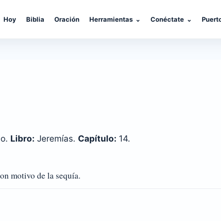
Hoy
Biblia
Oración
Herramientas
⌄
Conéctate
⌄
Puert
co.
Libro:
Jeremías.
Capítulo:
14.
n motivo de la sequía.