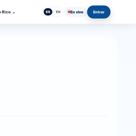
o Rico
⌄
En vivo
Entrar
ES
/
EN