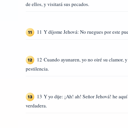
de ellos, y visitará sus pecados.
11 Y díjome Jehová: No ruegues por este pue
11
12 Cuando ayunaren, yo no oiré su clamor, y 
12
pestilencia.
13 Y yo dije: ¡Ah! ah! Señor Jehová! he aquí 
13
verdadera.