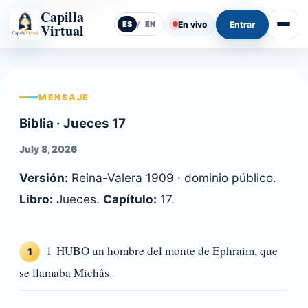
Capilla
En vivo
Entrar
ES
/
EN
Virtual
Abrir
MENSAJE
Biblia · Jueces 17
July 8, 2026
Versión:
Reina-Valera 1909 · dominio público.
Libro:
Jueces.
Capítulo:
17.
1 HUBO un hombre del monte de Ephraim, que
1
se llamaba Michâs.