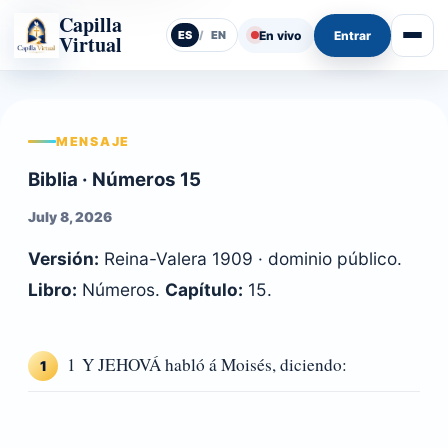
Capilla
En vivo
Entrar
ES
/
EN
Virtual
Abrir
MENSAJE
Biblia · Números 15
July 8, 2026
Versión:
Reina-Valera 1909 · dominio público.
Libro:
Números.
Capítulo:
15.
1 Y JEHOVÁ habló á Moisés, diciendo:
1