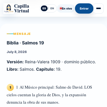
Capilla
En vivo
Entrar
ES
/
EN
Virtual
Abrir
MENSAJE
Biblia · Salmos 19
July 8, 2026
Versión:
Reina-Valera 1909 · dominio público.
Libro:
Salmos.
Capítulo:
19.
1 Al Músico principal: Salmo de David. LOS
1
cielos cuentan la gloria de Dios, y la expansión
denuncia la obra de sus manos.