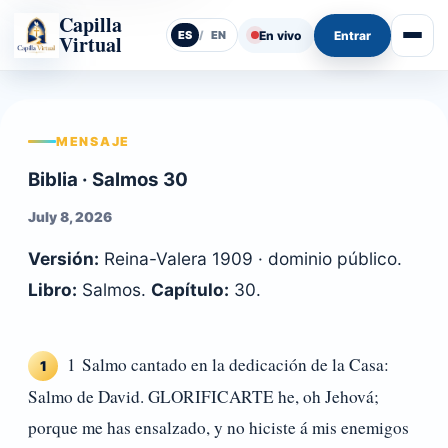
Capilla
En vivo
Entrar
ES
/
EN
Virtual
Abrir
MENSAJE
Biblia · Salmos 30
July 8, 2026
Versión:
Reina-Valera 1909 · dominio público.
Libro:
Salmos.
Capítulo:
30.
1 Salmo cantado en la dedicación de la Casa:
1
Salmo de David. GLORIFICARTE he, oh Jehová;
porque me has ensalzado, y no hiciste á mis enemigos