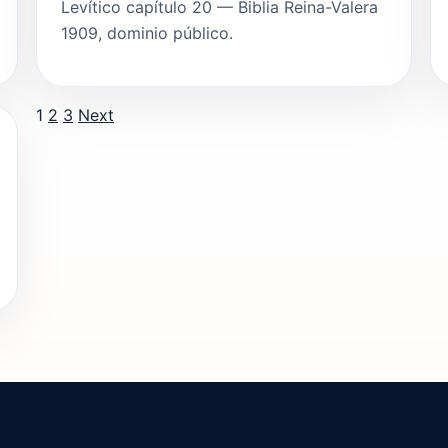
Levítico capítulo 20 — Biblia Reina-Valera
1909, dominio público.
Posts pagination
1
2
3
Next