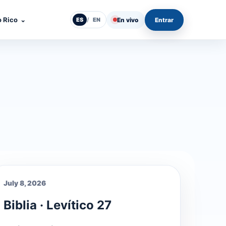
o Rico
⌄
En vivo
Entrar
ES
/
EN
July 8, 2026
Biblia · Levítico 27