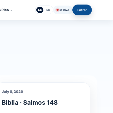
o Rico
⌄
En vivo
Entrar
ES
/
EN
July 8, 2026
Biblia · Salmos 148