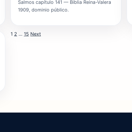
Salmos capítulo 141 — Biblia Reina-Valera
1909, dominio público.
Posts pagination
1
2
…
15
Next