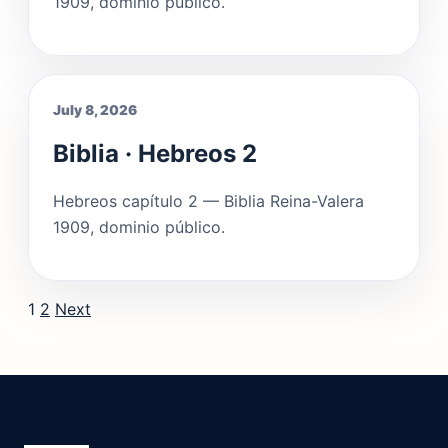
1909, dominio público.
July 8, 2026
Biblia · Hebreos 2
Hebreos capítulo 2 — Biblia Reina-Valera
1909, dominio público.
Posts pagination
1
2
Next