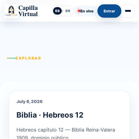
Capilla
En vivo
Entrar
ES
/
EN
Virtual
Abrir
EXPLORAR
July 8, 2026
Biblia · Hebreos 12
Hebreos capítulo 12 — Biblia Reina-Valera
1909, dominio público.