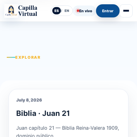
Capilla
En vivo
Entrar
ES
/
EN
Virtual
Abrir
EXPLORAR
July 8, 2026
Biblia · Juan 21
Juan capítulo 21 — Biblia Reina-Valera 1909,
dominio público.