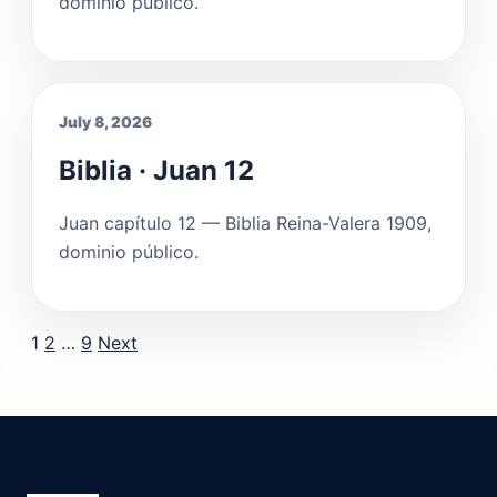
dominio público.
July 8, 2026
Biblia · Juan 12
Juan capítulo 12 — Biblia Reina-Valera 1909,
dominio público.
Posts pagination
1
2
…
9
Next