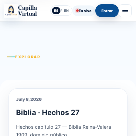
Capilla
En vivo
Entrar
ES
/
EN
Virtual
Abrir
EXPLORAR
July 8, 2026
Biblia · Hechos 27
Hechos capítulo 27 — Biblia Reina-Valera
1909, dominio público.