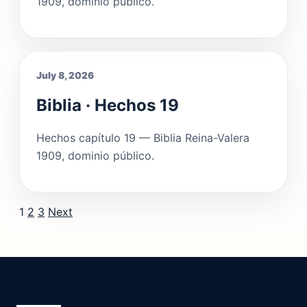
1909, dominio público.
July 8, 2026
Biblia · Hechos 19
Hechos capítulo 19 — Biblia Reina-Valera
1909, dominio público.
Posts pagination
1
2
3
Next