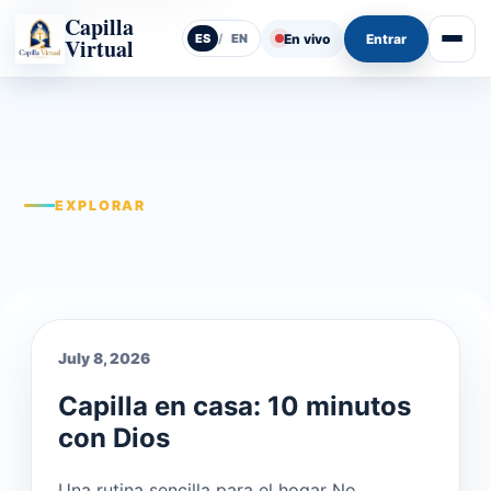
Capilla
En vivo
Entrar
ES
/
EN
Virtual
Abrir
EXPLORAR
July 8, 2026
Capilla en casa: 10 minutos
con Dios
Una rutina sencilla para el hogar No