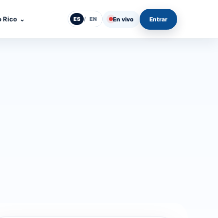
o Rico
⌄
En vivo
Entrar
ES
/
EN