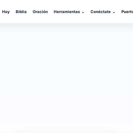
Hoy
Biblia
Oración
Herramientas
⌄
Conéctate
⌄
Puert