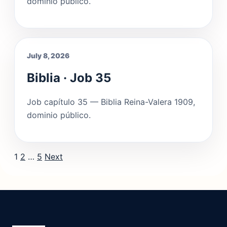
dominio público.
July 8, 2026
Biblia · Job 35
Job capítulo 35 — Biblia Reina-Valera 1909,
dominio público.
Posts pagination
1
2
…
5
Next