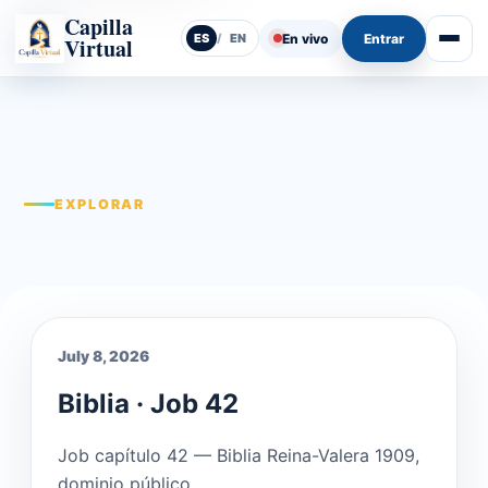
Capilla
En vivo
Entrar
ES
/
EN
Virtual
Abrir
EXPLORAR
July 8, 2026
Biblia · Job 42
Job capítulo 42 — Biblia Reina-Valera 1909,
dominio público.