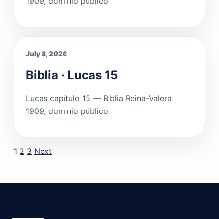
1909, dominio público.
July 8, 2026
Biblia · Lucas 15
Lucas capítulo 15 — Biblia Reina-Valera
1909, dominio público.
Posts pagination
1
2
3
Next