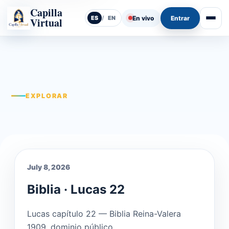
Capilla
En vivo
Entrar
ES
/
EN
Virtual
Abrir
EXPLORAR
July 8, 2026
Biblia · Lucas 22
Lucas capítulo 22 — Biblia Reina-Valera
1909, dominio público.