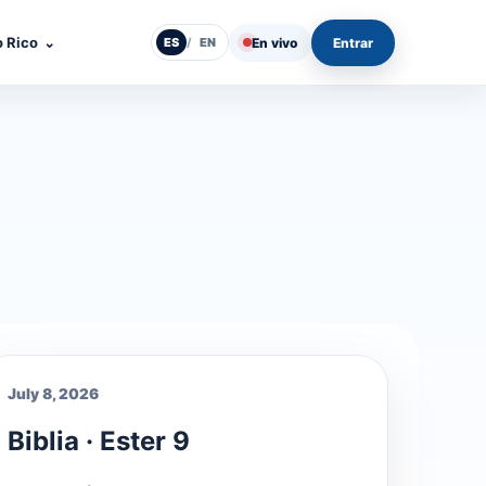
o Rico
⌄
En vivo
Entrar
ES
/
EN
July 8, 2026
Biblia · Ester 9